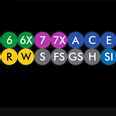
6
6X
7
7X
A
C
E
R
W
S
FS
GS
H
SI