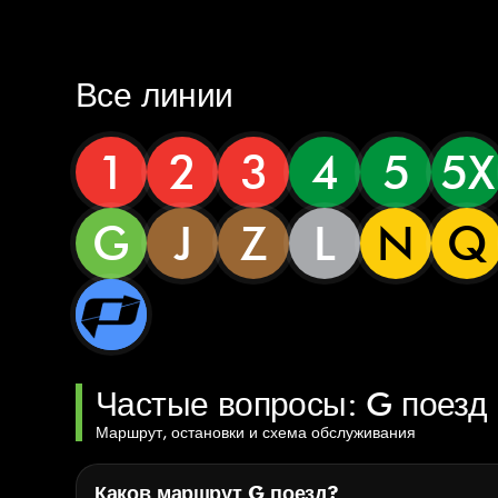
Все линии
1
2
3
4
5
5X
G
J
Z
L
N
Q
Частые вопросы: G поезд
Маршрут, остановки и схема обслуживания
Каков маршрут G поезд?