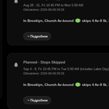
notifications
Aug 28 - 31, Fri 10:45 PM to Mon 5:00 AM
Обновлено: 2026-08-08 09:28
G
In Brooklyn, Church Av-bound
skips
4 Av-9 St
,
expand_more
Подробнее
Planned - Stops Skipped
notifications
Sep 4 - 8, Fri 10:45 PM to Tue 5:00 AM (includes Labor Day
Обновлено: 2026-08-08 09:28
G
In Brooklyn, Church Av-bound
skips
4 Av-9 St
,
expand_more
Подробнее