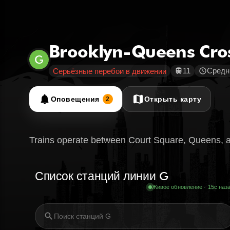
Brooklyn-Queens Cro
G
11
Средн.
Серьёзные перебои в движении
train
schedule
notifications
map
Оповещения
Открыть карту
2
Trains operate between Court Square, Queens, a
Список станций линии G
Живое обновление · 16с наз
search