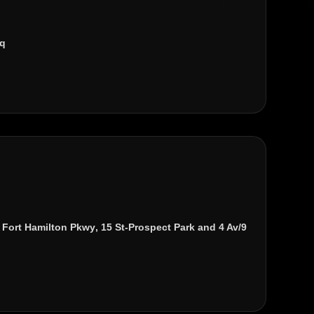
Sq
p
Fort Hamilton Pkwy
,
15 St-Prospect Park
and
4 Av/9