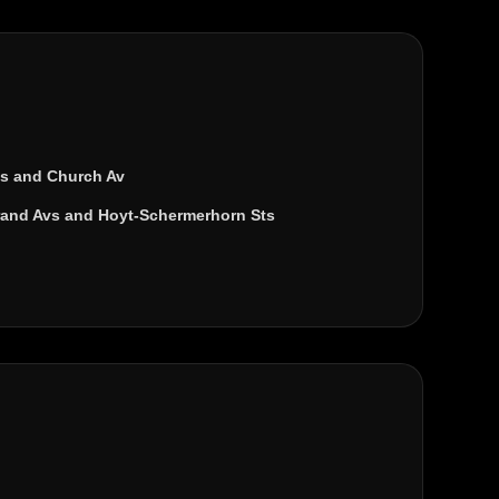
ts
and
Church Av
rand Avs
and
Hoyt-Schermerhorn Sts