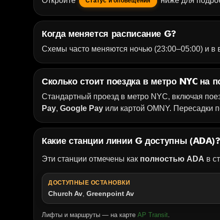
Откройте
ниже для подро
Статус и оповещения
Когда меняется расписание G?
Схемы часто меняются ночью (23:00–05:00) и в
Сколько стоит поездка в метро NYC на п
Стандартный проезд в метро NYC, включая пое
Pay
,
Google Pay
или картой OMNY. Пересадки п
Какие станции линии G доступны (ADA)
Эти станции отмечены как
полностью ADA
в ст
ДОСТУПНЫЕ ОСТАНОВКИ
Church Av
,
Greenpoint Av
Лифты и маршруты — на карте
AP Transit
.