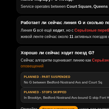
Service operates between
Court Square, Queens
Работает ли сейчас линия G и сколько 
Линия
G
всё ещё
ходит
, но с
Серьёзные переб
живой ленте сейчас около
11
активных поездов н
Хорошо ли сейчас ходит поезд G?
Сейчас алгоритм оценивает линию как
Серьёзн
оповещений
PLANNED - PART SUSPENDED
No G between Bedford-Nostrand Avs and Court Sq
PLANNED - STOPS SKIPPED
In Brooklyn, Bedford-Nostrand Avs-bound G skip Fort H