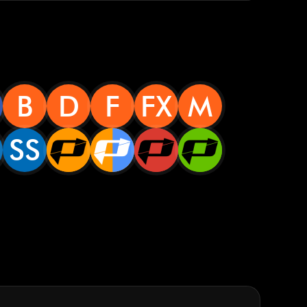
B
D
F
FX
M
SS