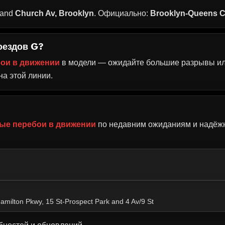
and
Church Av, Brooklyn
. Официально:
Brooklyn-Queens 
поездов G?
ои в движении
в модели — ожидайте большие разрывы ил
а этой линии.
ые перебои в движении
по недавним ожиданиям и надёжн
amilton Pkwy, 15 St-Prospect Park and 4 Av/9 St