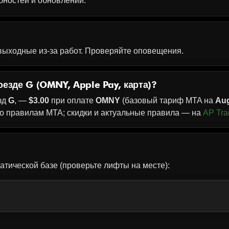
бностей и обновлений.
 выходные из‑за работ. Проверяйте оповещения.
оезде G (OMNY, Apple Pay, карта)?
зд
G
, —
$3.00
при оплате
OMNY
(базовый тариф MTA на
Aug
о правилам MTA; скидки и актуальные правила — на
AP Tra
?
атической базе (проверьте лифты на месте):