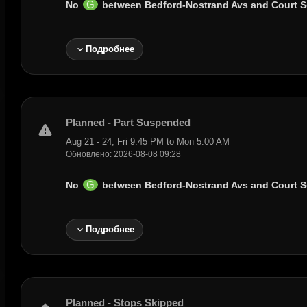
G
No
between
Bedford-Nostrand Avs
and
Court 
expand_more
Подробнее
Planned - Part Suspended
warning
Aug 21 - 24, Fri 9:45 PM to Mon 5:00 AM
Обновлено: 2026-08-08 09:28
G
No
between
Bedford-Nostrand Avs
and
Court 
expand_more
Подробнее
Planned - Stops Skipped