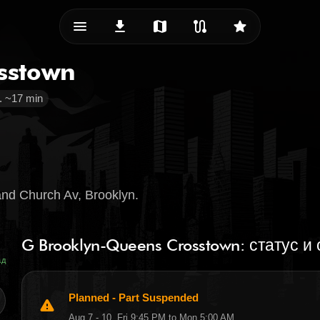
menu_vert
download
map
route
star
sstown
 ~17 min
nd Church Av, Brooklyn.
G Brooklyn-Queens Crosstown: статус и
ад
Planned - Part Suspended
warning
Aug 7 - 10, Fri 9:45 PM to Mon 5:00 AM