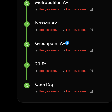
Metropolitan Av
G
Нет движения
Нет движения
open_in_new
arrow_upward
arrow_downward
Nassau Av
G
Нет движения
Нет движения
open_in_new
arrow_upward
arrow_downward
Greenpoint Av
accessible
G
Нет движения
Нет движения
open_in_new
arrow_upward
arrow_downward
21 St
G
Нет движения
Нет движения
open_in_new
arrow_upward
arrow_downward
Court Sq
G
Нет движения
Нет движения
open_in_new
arrow_upward
arrow_downward