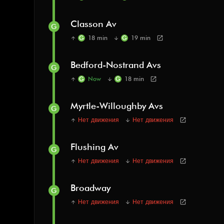
Classon Av
G
G
18 min
G
19 min
open_in_new
arrow_upward
arrow_downward
Bedford-Nostrand Avs
G
G
Now
G
18 min
open_in_new
arrow_upward
arrow_downward
Myrtle-Willoughby Avs
G
Нет движения
Нет движения
open_in_new
arrow_upward
arrow_downward
Flushing Av
G
Нет движения
Нет движения
open_in_new
arrow_upward
arrow_downward
Broadway
G
Нет движения
Нет движения
open_in_new
arrow_upward
arrow_downward