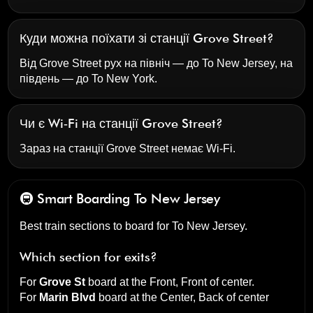
Куди можна поїхати зі станції Grove Street?
Від Grove Street рух на північ — до To New Jersey, на
південь — до To New York.
Чи є Wi‑Fi на станції Grove Street?
Зараз на станції Grove Street немає Wi‑Fi.
🚇 Smart Boarding
To New Jersey
Best train sections to board for To New Jersey.
Which section for exits?
For
Grove St
board at the
Front, Front of center
.
For
Marin Blvd
board at the
Center, Back of center