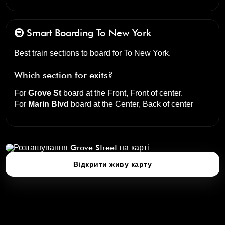
🚇 Smart Boarding
To New York
Best train sections to board for To New York.
Which section for exits?
For
Grove St
board at the
Front, Front of center
.
For
Marin Blvd
board at the
Center, Back of center
Grove Street
натисніть, щоб відкрити 3D‑карту
Відкрити живу карту