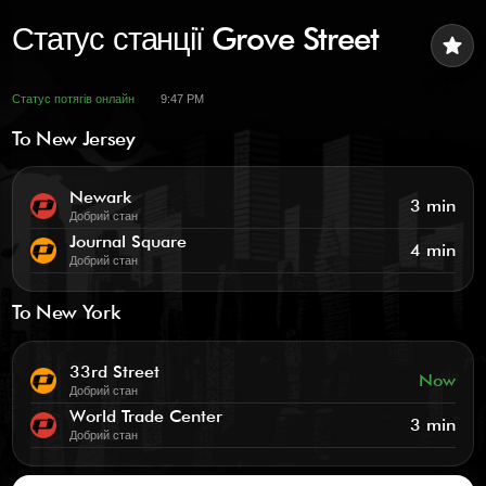
Статус станції Grove Street
star
Статус потягів онлайн
9:47 PM
To New Jersey
Newark
3 min
Добрий стан
Journal Square
4 min
Добрий стан
To New York
33rd Street
Now
Добрий стан
World Trade Center
3 min
Добрий стан