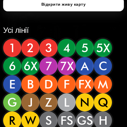
Відкрити живу карту
Усі лінії
1
2
3
4
5
5X
6
6X
7
7X
A
C
E
B
D
F
FX
M
G
J
Z
L
N
Q
R
W
S
FS
GS
H