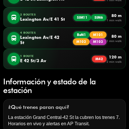
1 min walk
2 ROUTES
80 m
directions_bus
SIM11
SIM6
Lexington Av/E 41 St
1 min walk
4 ROUTES
BxM1
M101
80 m
directions_bus
Lexington Av/E 42
1 min walk
M102
M103
St
1 ROUTE
120 m
directions_bus
M42
E 42 St/3 Av
2 min walk
Información y estado de la
estación
¿Qué trenes paran aquí?
La estación Grand Central-42 St la cubren los trenes 7.
Horarios en vivo y alertas en
AP Transit
.