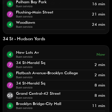
Pelham Bay Park
6
16 min
Buen servicio
Flushing-Main Street
7
21 min
Buen servicio
Woodlawn
4
24 min
Buen servicio
34 St - Hudson Yards
New Lots Av
4
Now
Buen servicio
34 St-Herald Sq
7
2 min
Buen servicio
Flatbush Avenue-Brooklyn College
5
2 min
Buen servicio
34 St-Herald Sq
7
8 min
Buen servicio
Grand Central-42 Street
GS
8 min
Buen servicio
Brooklyn Bridge-City Hall
6
11 min
Buen servicio