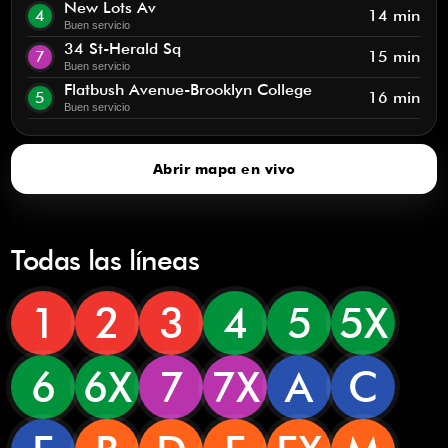
New Lots Av
4
14 min
Buen servicio
34 St-Herald Sq
7
15 min
Buen servicio
Flatbush Avenue-Brooklyn College
5
16 min
Buen servicio
Abrir mapa en vivo
Todas las líneas
1
2
3
4
5
5X
6
6X
7
7X
A
C