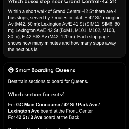
Which buses stop near Grand Central-42 St?
Within a short walk of Grand Central-42 St there are 4
bus stops, served by 7 routes in total:
E 42 St/Lexington
Av
(M42, 50 m);
Lexington Av/E 41 St
(SIM11, SIM6, 80
m);
Lexington Av/E 42 St
(BxM1, M101, M102, M103,
80 m);
E 42 St/3 Av
(M42, 120 m). Each stop page
shows how many minutes and how many stops away
the next bus is.
🚇 Smart Boarding
Queens
Best train sections to board for Queens.
Which section for exits?
For
GC Main Concourse / 42 St / Park Ave /
Lexington Ave
board at the
Front, Center
.
For
42 St / 3 Ave
board at the
Back