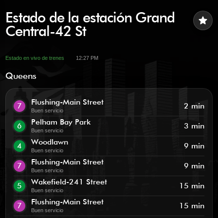
Estado de la estación Grand
star
Central-42 St
Estado en vivo de trenes
12:27 PM
Queens
Flushing-Main Street
7
2 min
Buen servicio
Pelham Bay Park
6
3 min
Buen servicio
Woodlawn
4
9 min
Buen servicio
Flushing-Main Street
7
9 min
Buen servicio
Wakefield-241 Street
5
15 min
Buen servicio
Flushing-Main Street
7
15 min
Buen servicio