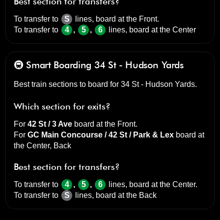
Best section for transfers?
To transfer to
S
lines, board at the
Front
.
To transfer to
4
,
5
,
6
lines, board at the
Center
🚇 Smart Boarding
34 St - Hudson Yards
Best train sections to board for 34 St - Hudson Yards.
Which section for exits?
For
42 St / 3 Ave
board at the
Front
.
For
GC Main Concourse / 42 St / Park & Lex
board at
the
Center, Back
Best section for transfers?
To transfer to
4
,
5
,
6
lines, board at the
Center
.
To transfer to
S
lines, board at the
Back
Grand Central-42 St
pulse para abrir nuestro mapa 3D