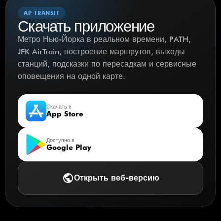
AP TRANSIT
Скачать приложение
Метро Нью-Йорка в реальном времени, PATH,
JFK AirTrain, построение маршрутов, выходы
станций, подсказки по пересадкам и сервисные
оповещения на одной карте.
Скачать в
App Store
Доступно в
Google Play
public
Открыть веб-версию