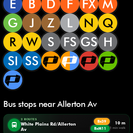
E
B
D
F
FX
M
G
J
Z
L
N
Q
R
W
S
FS
GS
H
SI
SS
Bus stops near Allerton Av
2 ROUTES
Bx39
10 m
directions_bus
White Plains Rd/Allerton
1 min walk
BxM11
Av