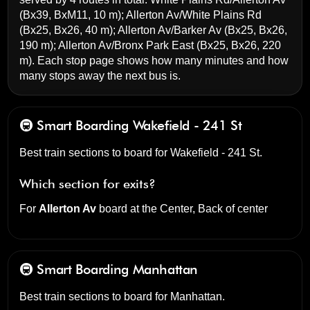
(Bx39, BxM11, 10 m);
Allerton Av/White Plains Rd
(Bx25, Bx26, 40 m);
Allerton Av/Barker Av
(Bx25, Bx26,
190 m);
Allerton Av/Bronx Park East
(Bx25, Bx26, 220
m). Each stop page shows how many minutes and how
many stops away the next bus is.
🚇 Smart Boarding
Wakefield - 241 St
Best train sections to board for Wakefield - 241 St.
Which section for exits?
For
Allerton Av
board at the
Center, Back of center
🚇 Smart Boarding
Manhattan
Best train sections to board for Manhattan.