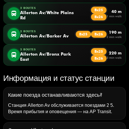
2 ROUTES
Bx25
40 m
directions_bus
Allerton Av/White Plains
1 min walk
Bx26
Rd
2 ROUTES
190 m
directions_bus
Bx25
Bx26
Allerton Av/Barker Av
2 min walk
2 ROUTES
Bx25
220 m
directions_bus
Allerton Av/Bronx Park
3 min walk
Bx26
East
Информация и статус станции
Какие поезда останавливаются здесь?
Станция Allerton Av обслуживается поездами 2 5.
Время прибытия и оповещения — на
AP Transit
.