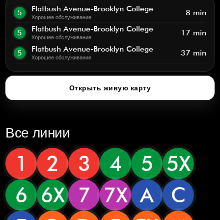
Flatbush Avenue-Brooklyn College
5
8 min
Хорошее обслуживание
Flatbush Avenue-Brooklyn College
5
17 min
Хорошее обслуживание
Flatbush Avenue-Brooklyn College
5
37 min
Хорошее обслуживание
Открыть живую карту
Все линии
1
2
3
4
5
5X
6
6X
7
7X
A
C