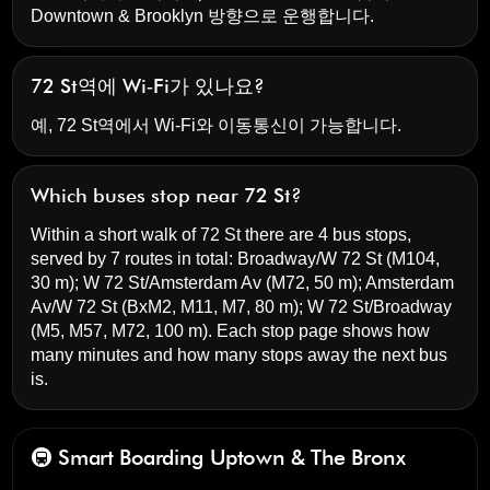
Downtown & Brooklyn 방향으로 운행합니다.
72 St역에 Wi‑Fi가 있나요?
예, 72 St역에서 Wi‑Fi와 이동통신이 가능합니다.
Which buses stop near 72 St?
Within a short walk of 72 St there are 4 bus stops,
served by 7 routes in total:
Broadway/W 72 St
(M104,
30 m);
W 72 St/Amsterdam Av
(M72, 50 m);
Amsterdam
Av/W 72 St
(BxM2, M11, M7, 80 m);
W 72 St/Broadway
(M5, M57, M72, 100 m). Each stop page shows how
many minutes and how many stops away the next bus
is.
🚇 Smart Boarding
Uptown & The Bronx