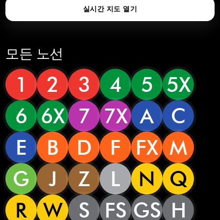
실시간 지도 열기
모든 노선
1
2
3
4
5
5X
6
6X
7
7X
A
C
E
B
D
F
FX
M
G
J
Z
L
N
Q
R
W
S
FS
GS
H