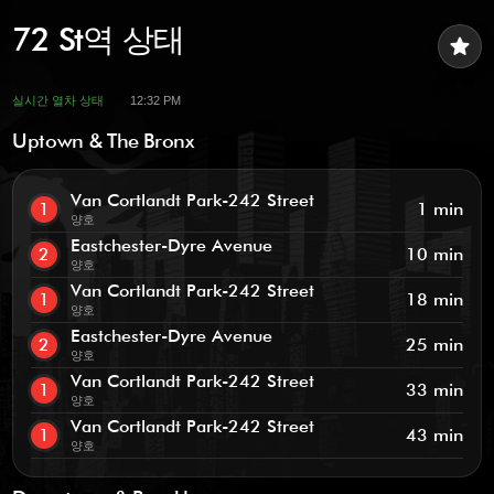
72 St역 상태
star
실시간 열차 상태
12:32 PM
Uptown & The Bronx
Van Cortlandt Park-242 Street
1
1 min
양호
Eastchester-Dyre Avenue
2
10 min
양호
Van Cortlandt Park-242 Street
1
18 min
양호
Eastchester-Dyre Avenue
2
25 min
양호
Van Cortlandt Park-242 Street
1
33 min
양호
Van Cortlandt Park-242 Street
1
43 min
양호