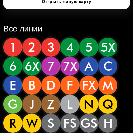
Открыть живую карту
Все линии
1
2
3
4
5
5X
6
6X
7
7X
A
C
E
B
D
F
FX
M
G
J
Z
L
N
Q
R
W
S
FS
GS
H