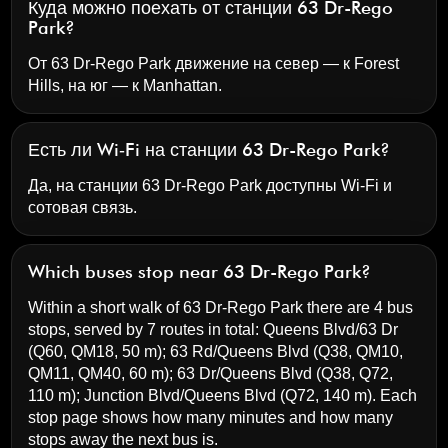
Куда можно поехать от станции 63 Dr-Rego
Park?
От 63 Dr-Rego Park движение на север — к Forest
Hills, на юг — к Manhattan.
Есть ли Wi‑Fi на станции 63 Dr-Rego Park?
Да, на станции 63 Dr-Rego Park доступны Wi‑Fi и
сотовая связь.
Which buses stop near 63 Dr-Rego Park?
Within a short walk of 63 Dr-Rego Park there are 4 bus
stops, served by 7 routes in total:
Queens Blvd/63 Dr
(Q60, QM18, 50 m);
63 Rd/Queens Blvd
(Q38, QM10,
QM11, QM40, 60 m);
63 Dr/Queens Blvd
(Q38, Q72,
110 m);
Junction Blvd/Queens Blvd
(Q72, 140 m). Each
stop page shows how many minutes and how many
stops away the next bus is.