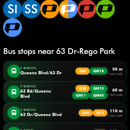
SI
SS
Bus stops near 63 Dr-Rego Park
2 ROUTES
50 m
directions_bus
Q60
QM18
Queens Blvd/63 Dr
1 min walk
4 ROUTES
Q38
QM10
60 m
directions_bus
63 Rd/Queens
1 min walk
QM11
QM40
Blvd
2 ROUTES
110 m
directions_bus
Q38
Q72
63 Dr/Queens Blvd
1 min walk