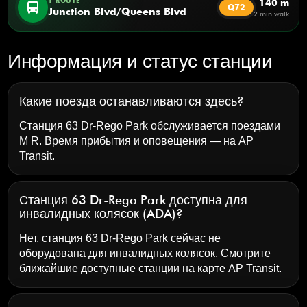
1 ROUTE
140 m
directions_bus
Q72
Junction Blvd/Queens Blvd
2 min walk
Информация и статус станции
Какие поезда останавливаются здесь?
Станция 63 Dr-Rego Park обслуживается поездами
M R. Время прибытия и оповещения — на
AP
Transit
.
Станция 63 Dr-Rego Park доступна для
инвалидных колясок (ADA)?
Нет, станция 63 Dr-Rego Park сейчас не
оборудована для инвалидных колясок. Смотрите
ближайшие доступные станции на карте AP Transit.