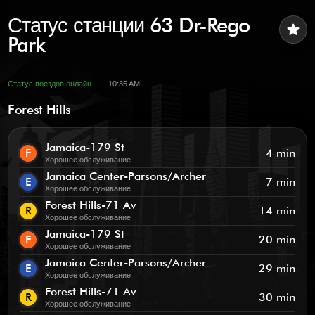
Статус станции 63 Dr-Rego
star
Park
Статус поездов онлайн
10:35 AM
Forest Hills
Jamaica-179 St
F
4 min
Хорошее обслуживание
Jamaica Center-Parsons/Archer
E
7 min
Хорошее обслуживание
Forest Hills-71 Av
R
14 min
Хорошее обслуживание
Jamaica-179 St
F
20 min
Хорошее обслуживание
Jamaica Center-Parsons/Archer
E
29 min
Хорошее обслуживание
Forest Hills-71 Av
R
30 min
Хорошее обслуживание