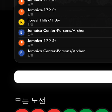
F
양호
Jamaica-179 St
F
양호
Forest Hills-71 Av
R
양호
Jamaica Center-Parsons/Archer
E
양호
Jamaica-179 St
F
양호
Jamaica Center-Parsons/Archer
E
양호
모든 노선