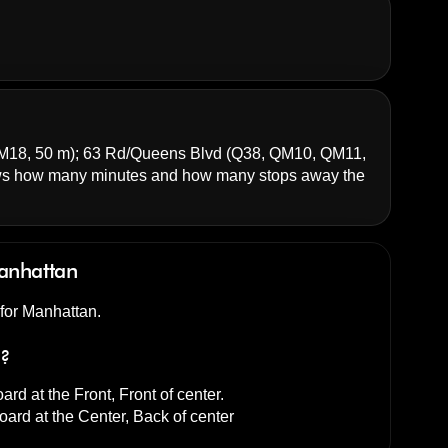
M18, 50 m);
63 Rd/Queens Blvd
(Q38, QM10, QM11,
ws how many minutes and how many stops away the
anhattan
 for Manhattan.
s?
ard at the
Front, Front of center
.
oard at the
Center, Back of center