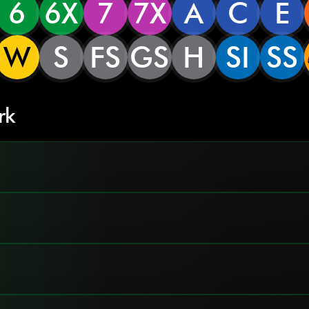
6
6X
7
7X
A
C
E
W
S
FS
GS
H
SI
SS
rk