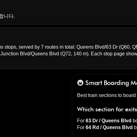
능합니다.
s stops, served by 7 routes in total:
Queens Blvd/63 Dr
(Q60, Q
;
Junction Blvd/Queens Blvd
(Q72, 140 m). Each stop page sho
🚇 Smart Boarding
M
Best train sections to board
Which section for exit
For
63 Dr / Queens Blvd
bo
For
64 Rd / Queens Blvd
b