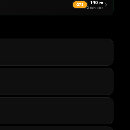
140 m
arrow_forward_ios
Q72
2 min walk