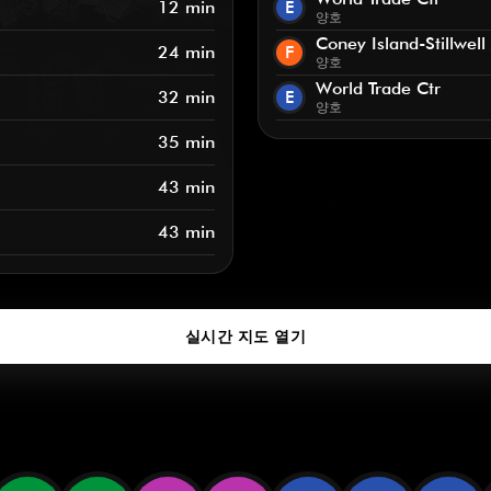
12 min
E
양호
Coney Island-Stillwell
24 min
F
양호
World Trade Ctr
32 min
E
양호
35 min
43 min
43 min
실시간 지도 열기