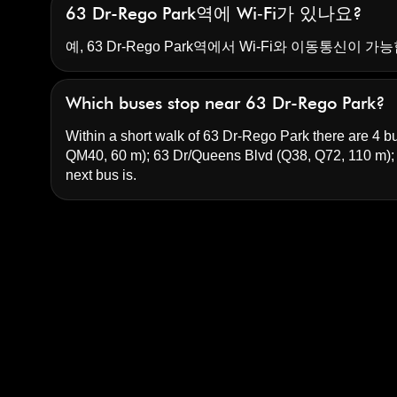
63 Dr-Rego Park역에 Wi‑Fi가 있나요?
예, 63 Dr-Rego Park역에서 Wi‑Fi와 이동통신이 가
Which buses stop near 63 Dr-Rego Park?
Within a short walk of 63 Dr-Rego Park there are 4 bu
QM40, 60 m);
63 Dr/Queens Blvd
(Q38, Q72, 110 m)
next bus is.