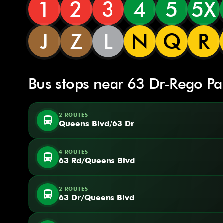
1
2
3
4
5
5X
J
Z
L
N
Q
R
Bus stops near 63 Dr-Rego Pa
2 ROUTES
directions_bus
Queens Blvd/63 Dr
4 ROUTES
directions_bus
63 Rd/Queens Blvd
2 ROUTES
directions_bus
63 Dr/Queens Blvd