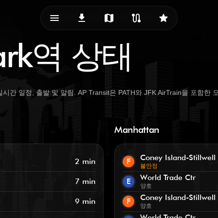
menu_vert
download
map
route
star
Park역 상태
 실시간 일정, 출발 및 알림. AP Transit은 PATH와 JFK AirTrain을 
Manhattan
Coney Island-Stillwell
2 min
F
불안정
World Trade Ctr
7 min
E
양호
Coney Island-Stillwell
9 min
F
양호
World Trade Ctr