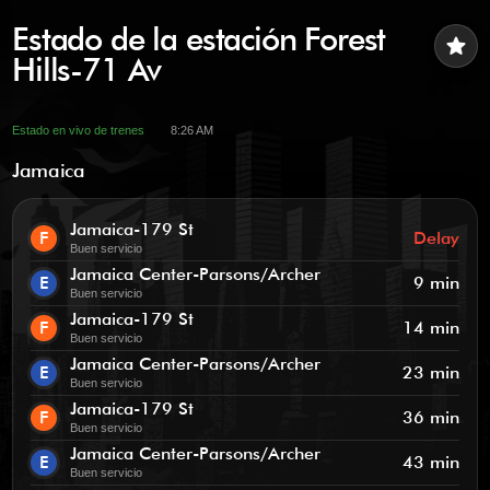
Estado de la estación Forest
star
Hills-71 Av
Estado en vivo de trenes
8:26 AM
Jamaica
Jamaica-179 St
F
Delay
Buen servicio
Jamaica Center-Parsons/Archer
E
9 min
Buen servicio
Jamaica-179 St
F
14 min
Buen servicio
Jamaica Center-Parsons/Archer
E
23 min
Buen servicio
Jamaica-179 St
F
36 min
Buen servicio
Jamaica Center-Parsons/Archer
E
43 min
Buen servicio