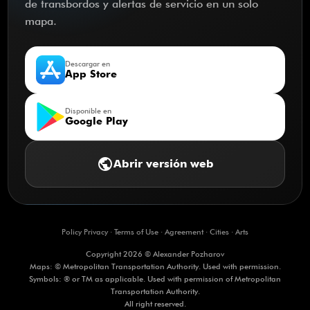
de transbordos y alertas de servicio en un solo
mapa.
Descargar en
App Store
Disponible en
Google Play
public
Abrir versión web
Policy Privacy
·
Terms of Use
·
Agreement
·
Cities
·
Arts
Copyright 2026 © Alexander Pozharov
Maps: © Metropolitan Transportation Authority. Used with permission.
Symbols: ® or TM as applicable. Used with permission of Metropolitan
Transportation Authority.
All right reserved.