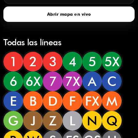
Abrir mapa en vivo
Todas las líneas
1
2
3
4
5
5X
6
6X
7
7X
A
C
E
B
D
F
FX
M
G
J
Z
L
N
Q