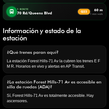
1 ROUTE
60 m
directions_bus
Q23
70 Rd/Queens Blvd
1 min walk
Información y estado de la
estación
¿Qué trenes paran aquí?
La estación Forest Hills-71 Av la cubren los trenes E F
M R. Horarios en vivo y alertas en
AP Transit
.
¿La estación Forest Hills-71 Av es accesible en
silla de ruedas (ADA)?
Sí, Forest Hills-71 Av es totalmente accesible. Hay
ascensores.