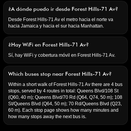
¿A dónde puedo ir desde Forest Hills-71 Av?
Desde Forest Hills-71 Av el metro hacia el norte va
hacia Jamaica y hacia el sur hacia Manhattan.
¿Hay WiFi en Forest Hills-71 Av?
Sí, hay WiFi y cobertura móvil en Forest Hills-71 Av.
Which buses stop near Forest Hills-71 Av?
Within a short walk of Forest Hills-71 Av there are 4 bus
stops, served by 4 routes in total:
Queens Blvd/108 St
(Q60, 40 m);
Queens Blvd/70 Rd
(Q64, Q74, 50 m);
108
St/Queens Blvd
(Q64, 50 m);
70 Rd/Queens Blvd
(Q23,
60 m). Each stop page shows how many minutes and
how many stops away the next bus is.
Forest Hills-71 Av
pulse para abrir nuestro mapa 3D