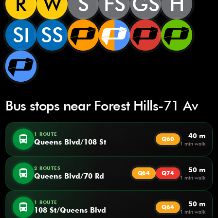
R
W
S
FS
GS
H
SI
SS
Bus stops near Forest Hills-71 Av
1 ROUTE
40 m
directions_bus
Q60
Queens Blvd/108 St
1 min walk
2 ROUTES
50 m
directions_bus
Q64
Q74
Queens Blvd/70 Rd
1 min walk
1 ROUTE
50 m
directions_bus
Q64
108 St/Queens Blvd
1 min walk