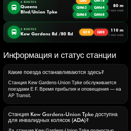
Q60
QM18
6 ROUTES
80 m
directions_bus
Queens
QM63
QM64
1 min walk
Blvd/Union Tpke
QM65
QM68
2 ROUTES
110 m
directions_bus
Q10
Q80
Kew Gardens Rd /80 Rd
1 min walk
Информация и статус станции
Какие поезда останавливаются здесь?
Станция Kew Gardens-Union Tpke обслуживается
поездами E F. Время прибытия и оповещения — на
AP Transit
.
Станция Kew Gardens-Union Tpke доступна
для инвалидных колясок (ADA)?
Да, станция Kew Gardens-Union Tpke полностью