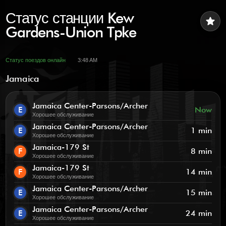
Статус станции Kew
star
Gardens-Union Tpke
Статус поездов онлайн
3:48 AM
Jamaica
Jamaica Center-Parsons/Archer
E
Now
Хорошее обслуживание
Jamaica Center-Parsons/Archer
E
1 min
Хорошее обслуживание
Jamaica-179 St
F
8 min
Хорошее обслуживание
Jamaica-179 St
F
14 min
Хорошее обслуживание
Jamaica Center-Parsons/Archer
E
15 min
Хорошее обслуживание
Jamaica Center-Parsons/Archer
E
24 min
Хорошее обслуживание