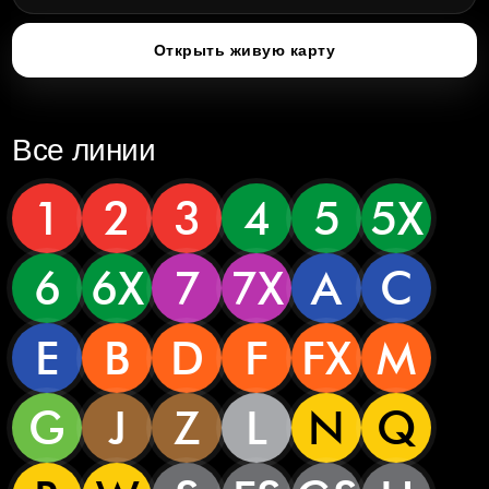
Открыть живую карту
Все линии
1
2
3
4
5
5X
6
6X
7
7X
A
C
E
B
D
F
FX
M
G
J
Z
L
N
Q