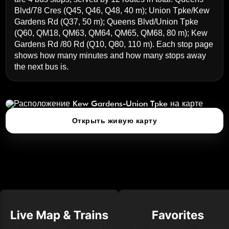
Blvd/78 Cres
(Q45, Q46, Q48, 40 m);
Union Tpke/Kew
Gardens Rd
(Q37, 50 m);
Queens Blvd/Union Tpke
(Q60, QM18, QM63, QM64, QM65, QM68, 80 m);
Kew
Gardens Rd /80 Rd
(Q10, Q80, 110 m). Each stop page
shows how many minutes and how many stops away
the next bus is.
Kew Gardens-Union Tpke
нажмите, чтобы открыть 3D‑карту
Открыть живую карту