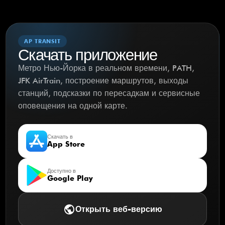
AP TRANSIT
Скачать приложение
Метро Нью-Йорка в реальном времени, PATH,
JFK AirTrain, построение маршрутов, выходы
станций, подсказки по пересадкам и сервисные
оповещения на одной карте.
Скачать в
App Store
Доступно в
Google Play
public
Открыть веб-версию