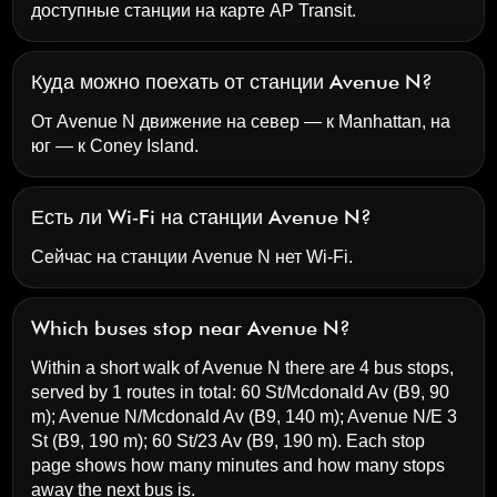
доступные станции на карте AP Transit.
Куда можно поехать от станции Avenue N?
От Avenue N движение на север — к Manhattan, на
юг — к Coney Island.
Есть ли Wi‑Fi на станции Avenue N?
Сейчас на станции Avenue N нет Wi‑Fi.
Which buses stop near Avenue N?
Within a short walk of Avenue N there are 4 bus stops,
served by 1 routes in total:
60 St/Mcdonald Av
(B9, 90
m);
Avenue N/Mcdonald Av
(B9, 140 m);
Avenue N/E 3
St
(B9, 190 m);
60 St/23 Av
(B9, 190 m). Each stop
page shows how many minutes and how many stops
away the next bus is.