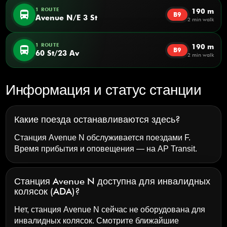
1 ROUTE
190 m
directions_bus
B9
Avenue N/E 3 St
2 min walk
1 ROUTE
190 m
directions_bus
B9
60 St/23 Av
2 min walk
Информация и статус станции
Какие поезда останавливаются здесь?
Станция Avenue N обслуживается поездами F.
Время прибытия и оповещения — на
AP Transit
.
Станция Avenue N доступна для инвалидных
колясок (ADA)?
Нет, станция Avenue N сейчас не оборудована для
инвалидных колясок. Смотрите ближайшие