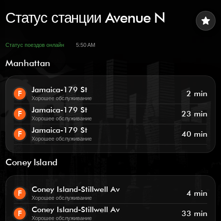
Статус станции Avenue N
star
Статус поездов онлайн
5:50 AM
Manhattan
Jamaica-179 St
F
2 min
Хорошее обслуживание
Jamaica-179 St
F
23 min
Хорошее обслуживание
Jamaica-179 St
F
40 min
Хорошее обслуживание
Coney Island
Coney Island-Stillwell Av
F
4 min
Хорошее обслуживание
Coney Island-Stillwell Av
F
33 min
Хорошее обслуживание