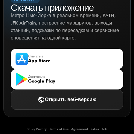
Скачать приложение
Метро Нью-Йорка в реальном времени, PATH,
JFK AirTrain, построение маршрутов, выходы
станций, подсказки по пересадкам и сервисные
оповещения на одной карте.
Скачать в
App Store
Доступно в
Google Play
public
Открыть веб-версию
Policy Privacy
·
Terms of Use
·
Agreement
·
Cities
·
Arts