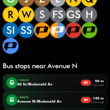
R
W
S
FS
GS
H
SI
SS
Bus stops near Avenue N
1 ROUTE
90 m
directions_bus
B9
60 St/Mcdonald Av
1 min walk
1 ROUTE
140 m
directions_bus
B9
Avenue N/Mcdonald Av
2 min walk