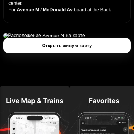
center
.
For
Avenue M / McDonald Av
board at the
Back
Avenue N
нажмите, чтобы открыть 3D‑карту
Открыть живую карту