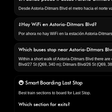
Desde Astoria-Ditmars Blvd el metro hacia el norte v
¿Hay WiFi en Astoria-Ditmars Blvd?
Por ahora no hay WiFi en la estación Astoria-Ditmars
Which buses stop near Astoria-Ditmars Bl
Within a short walk of Astoria-Ditmars Blvd there are 
Blvd/27 St
(Q69, 340 m);
Ditmars Blvd/26 St
(Q69, 38
🚇 Smart Boarding
Last Stop
Best train sections to board for Last Stop.
Which section for exits?