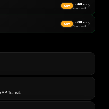
340 m
arrow_forward_ios
Q69
4 min walk
380 m
arrow_forward_ios
Q69
5 min walk
 AP Transit.