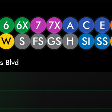
6
6X
7
7X
A
C
E
W
S
FS
GS
H
SI
SS
s Blvd