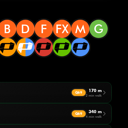
B
D
F
FX
M
G
170 m
arrow_forward_ios
Q69
2 min walk
340 m
arrow_forward_ios
Q69
4 min walk