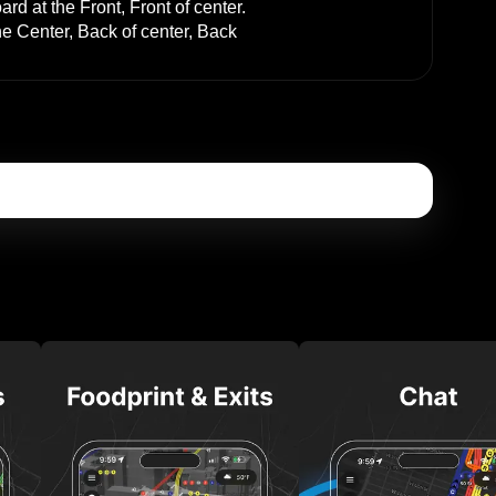
ard at the
Front, Front of center
.
he
Center, Back of center, Back