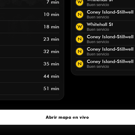
7 min
W
Buen servicio
Coney Island-Stillwell
10 min
N
Buen servicio
Whitehall St
18 min
W
Buen servicio
Coney Island-Stillwell
23 min
N
Buen servicio
Coney Island-Stillwell
32 min
N
Buen servicio
Coney Island-Stillwell
35 min
N
Buen servicio
44 min
51 min
Abrir mapa en vivo