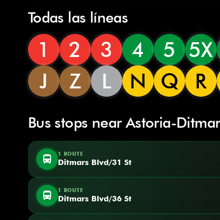
Todas las líneas
1
2
3
4
5
5X
J
Z
L
N
Q
R
Bus stops near Astoria-Ditmar
1 ROUTE
directions_bus
Ditmars Blvd/31 St
1 ROUTE
directions_bus
Ditmars Blvd/36 St