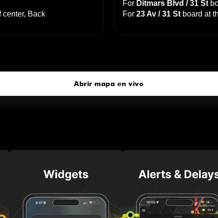
For
Ditmars Blvd / 31 St
bo
f center, Back
For
23 Av / 31 St
board at t
Astoria-Ditmars Blvd
pulse para abrir nuestro mapa 3D
Abrir mapa en vivo