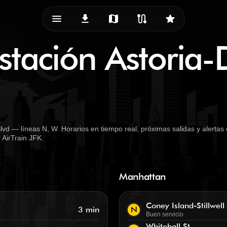
menu_vert
download
map
route
star
stación Astoria-
vd — líneas N, W. Horarios en tiempo real, próximas salidas y alertas
 AirTrain JFK.
Manhattan
Coney Island-Stillwell
3 min
N
Buen servicio
Whitehall St